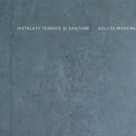
INSTALAȚII TERMICE ȘI SANITARE
SOLUȚII MODERN